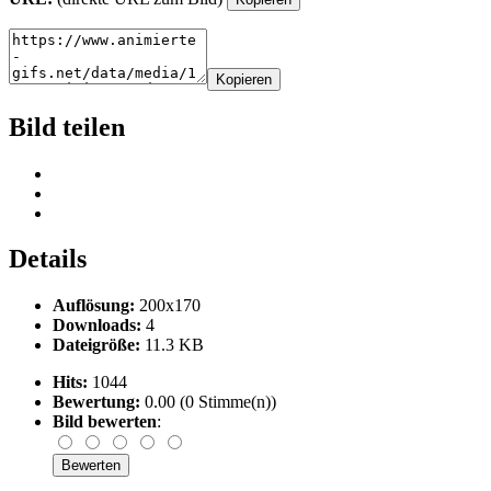
Kopieren
Bild teilen
Details
Auflösung:
200x170
Downloads:
4
Dateigröße:
11.3 KB
Hits:
1044
Bewertung:
0.00 (0 Stimme(n))
Bild bewerten
: