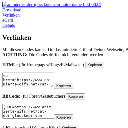
Download
Verlinken
eCard
Details
Verlinken
Mit diesen Codes kannst Du das animierte Gif auf Deiner Webseite, 
ACHTUNG:
Die Codes dürfen nicht verändert werden!
HTML:
(für Homepages/Blogs/E-Mails/etc.)
Kopieren
Kopieren
BBCode:
(für Foren/Gästebücher)
Kopieren
Kopieren
URL:
(direkte URL zum Bild)
Kopieren