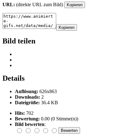
URL:
(direkte URL zum Bild)
Kopieren
Kopieren
Bild teilen
Details
Auflösung:
626x863
Downloads:
2
Dateigröße:
36.4 KB
Hits:
702
Bewertung:
0.00 (0 Stimme(n))
Bild bewerten
: