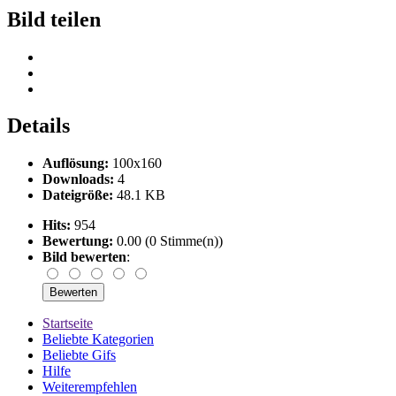
Bild teilen
Details
Auflösung:
100x160
Downloads:
4
Dateigröße:
48.1 KB
Hits:
954
Bewertung:
0.00 (0 Stimme(n))
Bild bewerten
:
Startseite
Beliebte Kategorien
Beliebte Gifs
Hilfe
Weiterempfehlen