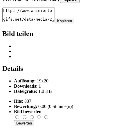
Kopieren
Bild teilen
Details
Auflösung:
19x20
Downloads:
1
Dateigröße:
1.0 KB
Hits:
837
Bewertung:
0.00 (0 Stimme(n))
Bild bewerten
: