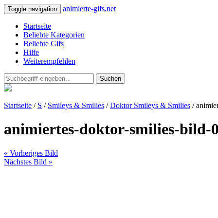
animierte-gifs.net
Toggle navigation
Startseite
Beliebte Kategorien
Beliebte Gifs
Hilfe
Weiterempfehlen
Suchen
Startseite
/
S
/
Smileys & Smilies
/
Doktor Smileys & Smilies
/ animie
animiertes-doktor-smilies-bild-
« Vorheriges Bild
Nächstes Bild »