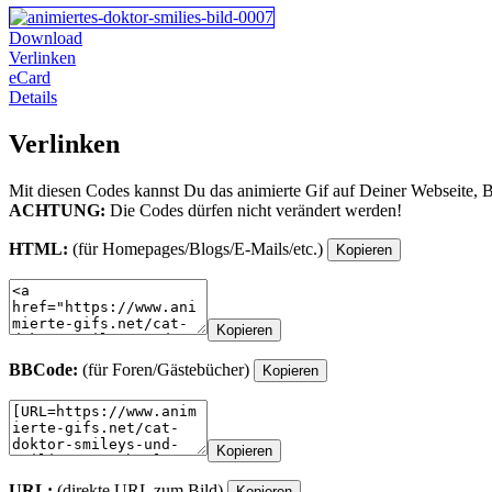
Download
Verlinken
eCard
Details
Verlinken
Mit diesen Codes kannst Du das animierte Gif auf Deiner Webseite, 
ACHTUNG:
Die Codes dürfen nicht verändert werden!
HTML:
(für Homepages/Blogs/E-Mails/etc.)
Kopieren
Kopieren
BBCode:
(für Foren/Gästebücher)
Kopieren
Kopieren
URL:
(direkte URL zum Bild)
Kopieren