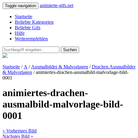
animierte-gifs.net
Toggle navigation
Startseite
Beliebte Kategorien
Beliebte Gifs
Hilfe
Weiterempfehlen
Suchen
Startseite
/
A
/
Ausmalbilder & Malvorlagen
/
Drachen Ausmalbilder
& Malvorlagen
/ animiertes-drachen-ausmalbild-malvorlage-bild-
0001
animiertes-drachen-
ausmalbild-malvorlage-bild-
0001
« Vorheriges Bild
Nächstes Bild »