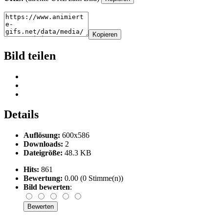
Kopieren
Bild teilen
Details
Auflösung:
600x586
Downloads:
2
Dateigröße:
48.3 KB
Hits:
861
Bewertung:
0.00 (0 Stimme(n))
Bild bewerten
: