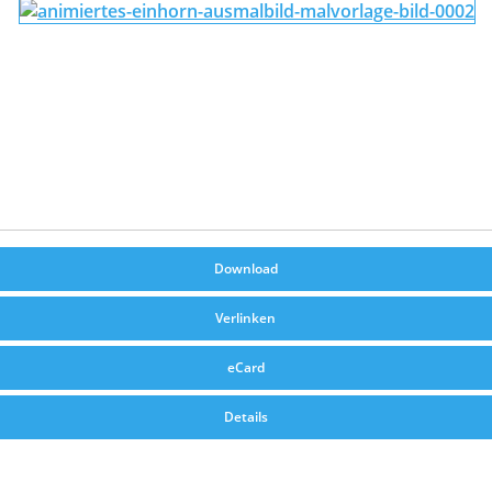
Download
Verlinken
eCard
Details