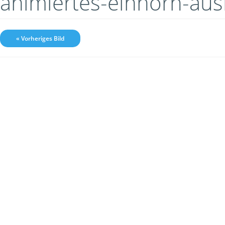
animiertes-einhorn-aus
« Vorheriges Bild