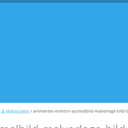
r & Malvorlagen
/ animiertes-einhorn-ausmalbild-malvorlage-bild-