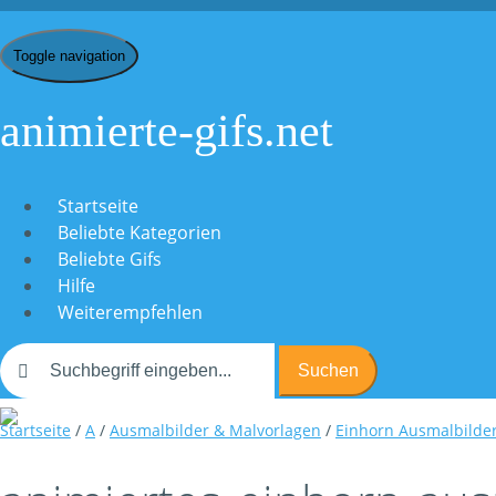
Toggle navigation
animierte-gifs.net
Startseite
Beliebte Kategorien
Beliebte Gifs
Hilfe
Weiterempfehlen
Suchen
Startseite
/
A
/
Ausmalbilder & Malvorlagen
/
Einhorn Ausmalbilde