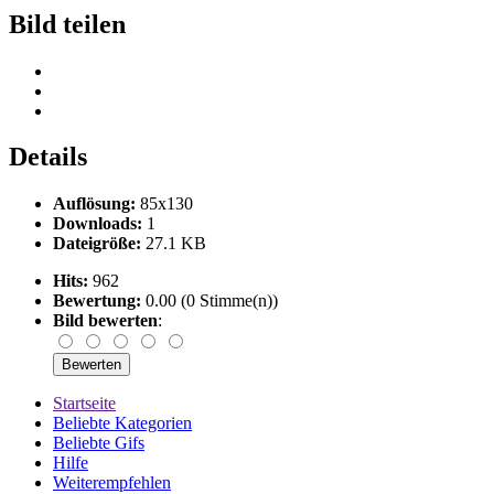
Bild teilen
Details
Auflösung:
85x130
Downloads:
1
Dateigröße:
27.1 KB
Hits:
962
Bewertung:
0.00 (0 Stimme(n))
Bild bewerten
:
Startseite
Beliebte Kategorien
Beliebte Gifs
Hilfe
Weiterempfehlen