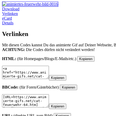
Download
Verlinken
eCard
Details
Verlinken
Mit diesen Codes kannst Du das animierte Gif auf Deiner Webseite, 
ACHTUNG:
Die Codes dürfen nicht verändert werden!
HTML:
(für Homepages/Blogs/E-Mails/etc.)
Kopieren
Kopieren
BBCode:
(für Foren/Gästebücher)
Kopieren
Kopieren
URL:
(direkte URL zum Bild)
Kopieren