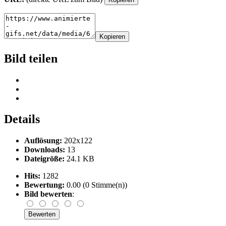
Kopieren
Bild teilen
Details
Auflösung:
202x122
Downloads:
13
Dateigröße:
24.1 KB
Hits:
1282
Bewertung:
0.00 (0 Stimme(n))
Bild bewerten
: