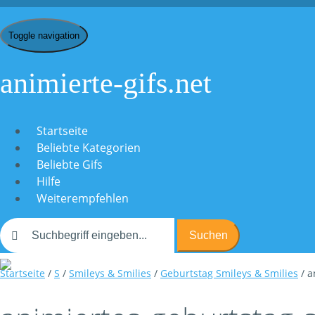
Toggle navigation
animierte-gifs.net
Startseite
Beliebte Kategorien
Beliebte Gifs
Hilfe
Weiterempfehlen
Suchen
Startseite
/
S
/
Smileys & Smilies
/
Geburtstag Smileys & Smilies
/ a