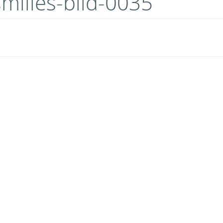
milies-bild-0035