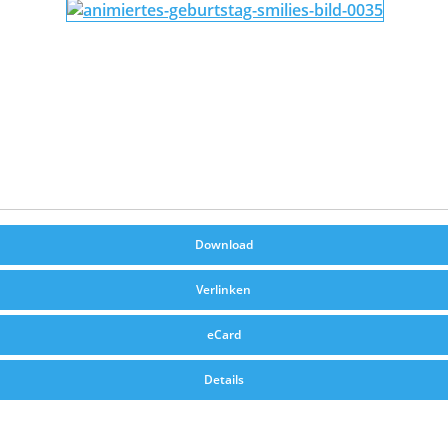
Download
Verlinken
eCard
Details