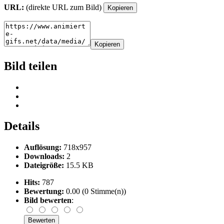
URL:
(direkte URL zum Bild)
Kopieren
Kopieren
Bild teilen
Details
Auflösung:
718x957
Downloads:
2
Dateigröße:
15.5 KB
Hits:
787
Bewertung:
0.00 (0 Stimme(n))
Bild bewerten
: