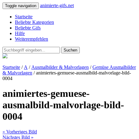
animierte-gifs.net
Toggle navigation
Startseite
Beliebte Kategorien
Beliebte Gifs
Hilfe
Weiterempfehlen
Suchen
Startseite
/
A
/
Ausmalbilder & Malvorlagen
/
Gemüse Ausmalbilder
& Malvorlagen
/ animiertes-gemuese-ausmalbild-malvorlage-bild-
0004
animiertes-gemuese-
ausmalbild-malvorlage-bild-
0004
« Vorheriges Bild
Nächstes Bild »