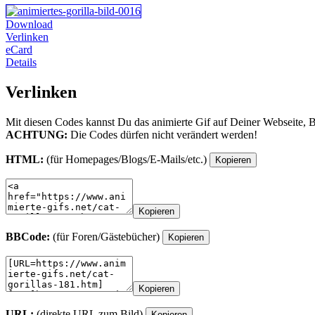
Download
Verlinken
eCard
Details
Verlinken
Mit diesen Codes kannst Du das animierte Gif auf Deiner Webseite, 
ACHTUNG:
Die Codes dürfen nicht verändert werden!
HTML:
(für Homepages/Blogs/E-Mails/etc.)
Kopieren
Kopieren
BBCode:
(für Foren/Gästebücher)
Kopieren
Kopieren
URL:
(direkte URL zum Bild)
Kopieren