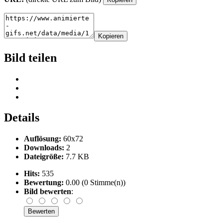
Kopieren
Bild teilen
Details
Auflösung:
60x72
Downloads:
2
Dateigröße:
7.7 KB
Hits:
535
Bewertung:
0.00 (0 Stimme(n))
Bild bewerten
: