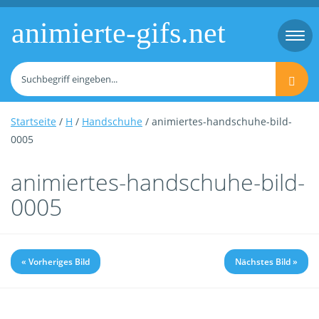
animierte-gifs.net
Togg
navi
Startseite
/
H
/
Handschuhe
/ animiertes-handschuhe-bild-
0005
animiertes-handschuhe-bild-
0005
« Vorheriges Bild
Nächstes Bild »