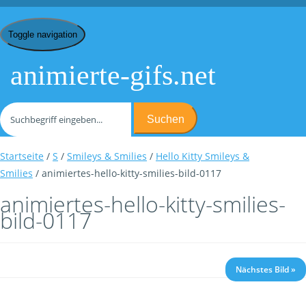
Toggle navigation
animierte-gifs.net
Suchen
Startseite
/
S
/
Smileys & Smilies
/
Hello Kitty Smileys &
Smilies
/ animiertes-hello-kitty-smilies-bild-0117
animiertes-hello-kitty-smilies-
bild-0117
Nächstes Bild »