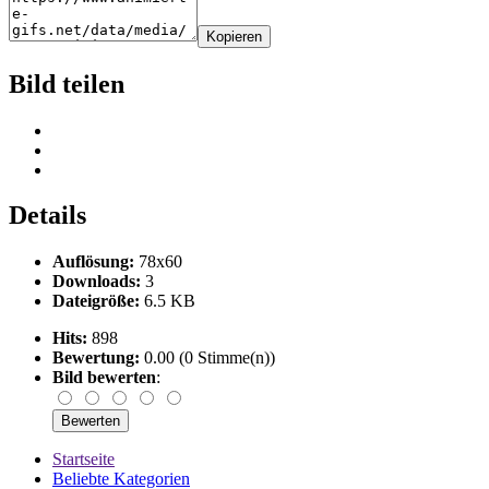
Kopieren
Bild teilen
Details
Auflösung:
78x60
Downloads:
3
Dateigröße:
6.5 KB
Hits:
898
Bewertung:
0.00 (0 Stimme(n))
Bild bewerten
:
Startseite
Beliebte Kategorien