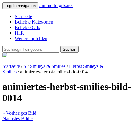
animierte-gifs.net
Toggle navigation
Startseite
Beliebte Kategorien
Beliebte Gifs
Hilfe
Weiterempfehlen
Suchen
Startseite
/
S
/
Smileys & Smilies
/
Herbst Smileys &
Smilies
/ animiertes-herbst-smilies-bild-0014
animiertes-herbst-smilies-bild-
0014
« Vorheriges Bild
Nächstes Bild »