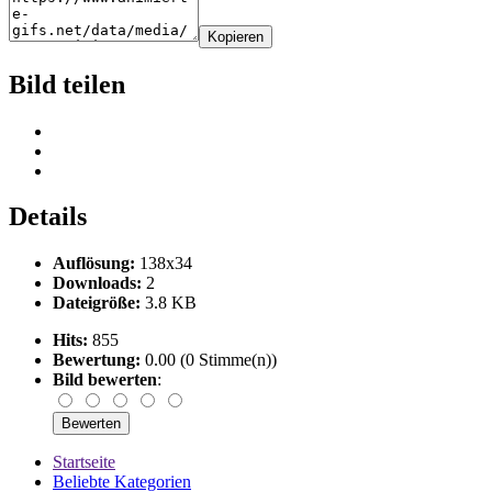
Kopieren
Bild teilen
Details
Auflösung:
138x34
Downloads:
2
Dateigröße:
3.8 KB
Hits:
855
Bewertung:
0.00 (0 Stimme(n))
Bild bewerten
:
Startseite
Beliebte Kategorien