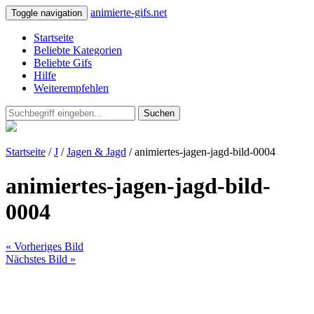
animierte-gifs.net
Toggle navigation
Startseite
Beliebte Kategorien
Beliebte Gifs
Hilfe
Weiterempfehlen
Suchen
Startseite
/
J
/
Jagen & Jagd
/ animiertes-jagen-jagd-bild-0004
animiertes-jagen-jagd-bild-
0004
« Vorheriges Bild
Nächstes Bild »