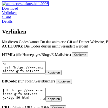
Download
Verlinken
eCard
Details
Verlinken
Mit diesen Codes kannst Du das animierte Gif auf Deiner Webseite, 
ACHTUNG:
Die Codes dürfen nicht verändert werden!
HTML:
(für Homepages/Blogs/E-Mails/etc.)
Kopieren
Kopieren
BBCode:
(für Foren/Gästebücher)
Kopieren
Kopieren
URL:
(direkte URL zum Bild)
Kopieren