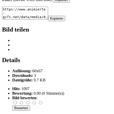
Kopieren
Bild teilen
Details
Auflösung:
60x67
Downloads:
3
Dateigröße:
9.7 KB
Hits:
1097
Bewertung:
0.00 (0 Stimme(n))
Bild bewerten
: