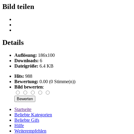
Bild teilen
Details
Auflösung:
186x100
Downloads:
6
Dateigröße:
6.4 KB
Hits:
988
Bewertung:
0.00 (0 Stimme(n))
Bild bewerten
:
Startseite
Beliebte Kategorien
Beliebte Gifs
Hilfe
Weiterempfehlen