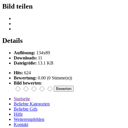
Bild teilen
Details
Auflösung:
134x89
Downloads:
11
Dateigröße:
13.1 KB
Hits:
624
Bewertung:
0.00 (0 Stimme(n))
Bild bewerten
:
Startseite
Beliebte Kategorien
Beliebte Gifs
Hilfe
Weiterempfehlen
Kontakt