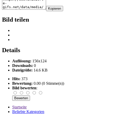
Kopieren
Bild teilen
Details
Auflösung:
156x124
Downloads:
0
Dateigröße:
14.6 KB
Hits:
373
Bewertung:
0.00 (0 Stimme(n))
Bild bewerten
:
Startseite
Beliebte Kategorien