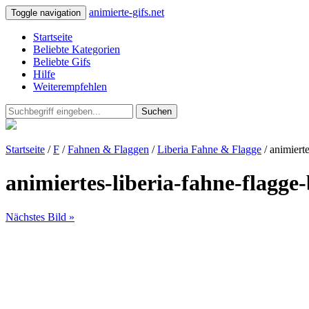
animierte-gifs.net
Toggle navigation
Startseite
Beliebte Kategorien
Beliebte Gifs
Hilfe
Weiterempfehlen
Suchen
Startseite
/
F
/
Fahnen & Flaggen
/
Liberia Fahne & Flagge
/ animierte
animiertes-liberia-fahne-flagge-
Nächstes Bild »