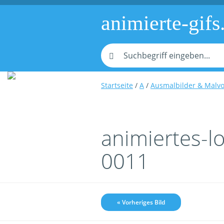
animierte-gifs
Startseite
/
A
/
Ausmalbilder & Malvo
animiertes-l
0011
« Vorheriges Bild