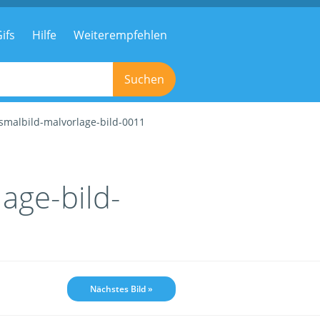
ifs
Hilfe
Weiterempfehlen
Suchen
smalbild-malvorlage-bild-0011
age-bild-
Nächstes Bild »