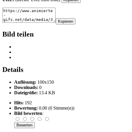
Kopieren
Bild teilen
Details
Auflösung:
100x150
Downloads:
0
Dateigröße:
13.4 KB
Hits:
192
Bewertung:
0.00 (0 Stimme(n))
Bild bewerten
: