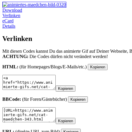
Download
Verlinken
eCard
Details
Verlinken
Mit diesen Codes kannst Du das animierte Gif auf Deiner Webseite, 
ACHTUNG:
Die Codes dürfen nicht verändert werden!
HTML:
(für Homepages/Blogs/E-Mails/etc.)
Kopieren
Kopieren
BBCode:
(für Foren/Gästebücher)
Kopieren
Kopieren
URL:
(direkte URL zum Bild)
Kopieren