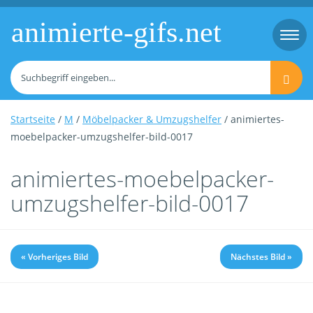
animierte-gifs.net
Togg
navi
Startseite
/
M
/
Möbelpacker & Umzugshelfer
/ animiertes-
moebelpacker-umzugshelfer-bild-0017
animiertes-moebelpacker-
umzugshelfer-bild-0017
« Vorheriges Bild
Nächstes Bild »