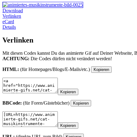
Download
Verlinken
eCard
Details
Verlinken
Mit diesen Codes kannst Du das animierte Gif auf Deiner Webseite, 
ACHTUNG:
Die Codes dürfen nicht verändert werden!
HTML:
(für Homepages/Blogs/E-Mails/etc.)
Kopieren
Kopieren
BBCode:
(für Foren/Gästebücher)
Kopieren
Kopieren
URL:
(direkte URL zum Bild)
Kopieren