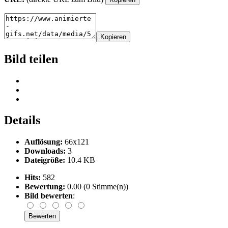
Kopieren
Bild teilen
Details
Auflösung:
66x121
Downloads:
3
Dateigröße:
10.4 KB
Hits:
582
Bewertung:
0.00 (0 Stimme(n))
Bild bewerten
: