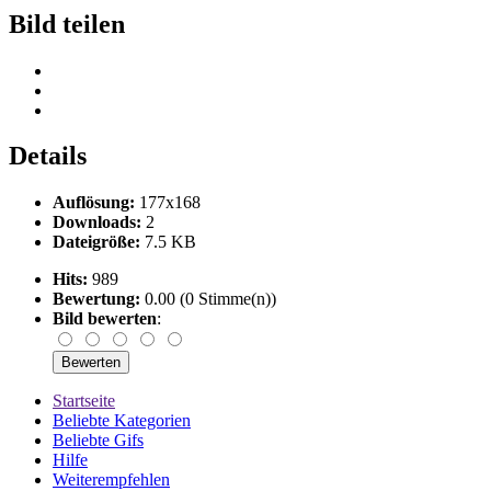
Bild teilen
Details
Auflösung:
177x168
Downloads:
2
Dateigröße:
7.5 KB
Hits:
989
Bewertung:
0.00 (0 Stimme(n))
Bild bewerten
:
Startseite
Beliebte Kategorien
Beliebte Gifs
Hilfe
Weiterempfehlen