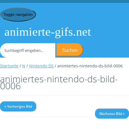
Toggle navigation
animierte-gifs.net
Suchen
Startseite
/
N
/
Nintendo DS
/ animiertes-nintendo-ds-bild-0006
animiertes-nintendo-ds-bild-
0006
« Vorheriges Bild
Nächstes Bild »