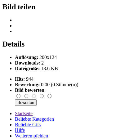
Bild teilen
Details
Auflösung:
200x124
Downloads:
2
Dateigröße:
13.6 KB
Hits:
944
Bewertung:
0.00 (0 Stimme(n))
Bild bewerten
:
Startseite
Beliebte Kategorien
Beliebte Gifs
Hilfe
Weiterempfehlen