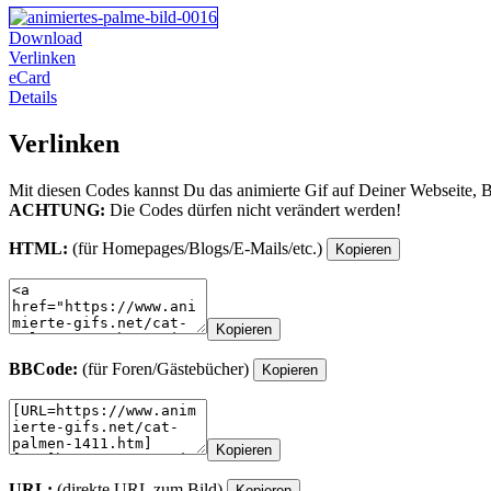
Download
Verlinken
eCard
Details
Verlinken
Mit diesen Codes kannst Du das animierte Gif auf Deiner Webseite, 
ACHTUNG:
Die Codes dürfen nicht verändert werden!
HTML:
(für Homepages/Blogs/E-Mails/etc.)
Kopieren
Kopieren
BBCode:
(für Foren/Gästebücher)
Kopieren
Kopieren
URL:
(direkte URL zum Bild)
Kopieren