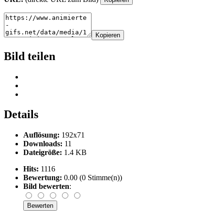
Kopieren
Bild teilen
Details
Auflösung:
192x71
Downloads:
11
Dateigröße:
1.4 KB
Hits:
1116
Bewertung:
0.00 (0 Stimme(n))
Bild bewerten
: