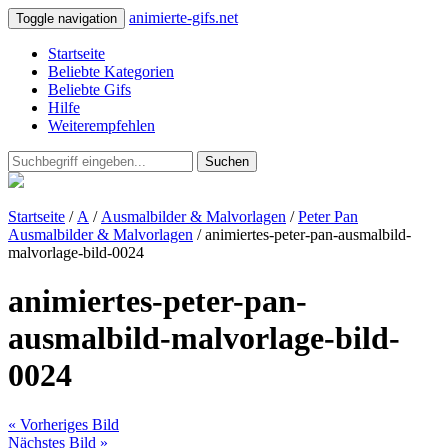
animierte-gifs.net
Toggle navigation
Startseite
Beliebte Kategorien
Beliebte Gifs
Hilfe
Weiterempfehlen
Suchen
Startseite
/
A
/
Ausmalbilder & Malvorlagen
/
Peter Pan
Ausmalbilder & Malvorlagen
/ animiertes-peter-pan-ausmalbild-
malvorlage-bild-0024
animiertes-peter-pan-
ausmalbild-malvorlage-bild-
0024
« Vorheriges Bild
Nächstes Bild »