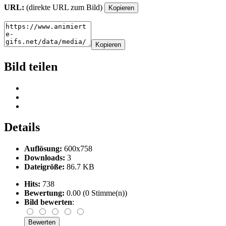
URL:
(direkte URL zum Bild)
Kopieren
Kopieren
Bild teilen
Details
Auflösung:
600x758
Downloads:
3
Dateigröße:
86.7 KB
Hits:
738
Bewertung:
0.00 (0 Stimme(n))
Bild bewerten
: