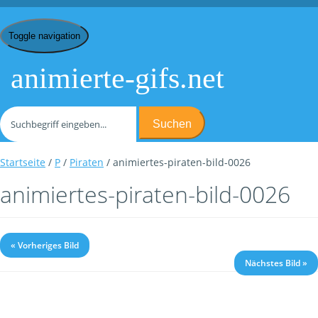
Toggle navigation
animierte-gifs.net
Suchen
Startseite
/
P
/
Piraten
/ animiertes-piraten-bild-0026
animiertes-piraten-bild-0026
« Vorheriges Bild
Nächstes Bild »