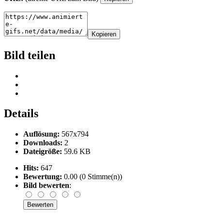
Kopieren
Bild teilen
Details
Auflösung:
567x794
Downloads:
2
Dateigröße:
59.6 KB
Hits:
647
Bewertung:
0.00 (0 Stimme(n))
Bild bewerten
: