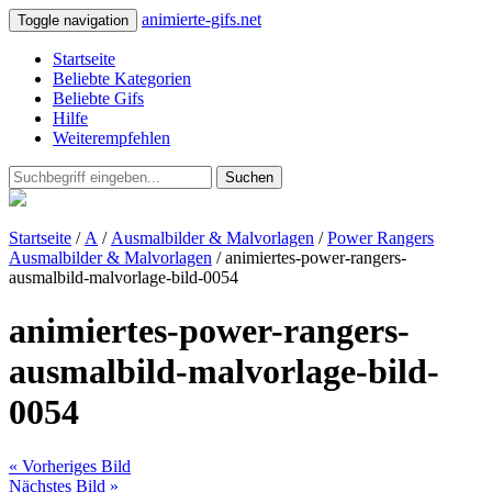
animierte-gifs.net
Toggle navigation
Startseite
Beliebte Kategorien
Beliebte Gifs
Hilfe
Weiterempfehlen
Suchen
Startseite
/
A
/
Ausmalbilder & Malvorlagen
/
Power Rangers
Ausmalbilder & Malvorlagen
/ animiertes-power-rangers-
ausmalbild-malvorlage-bild-0054
animiertes-power-rangers-
ausmalbild-malvorlage-bild-
0054
« Vorheriges Bild
Nächstes Bild »