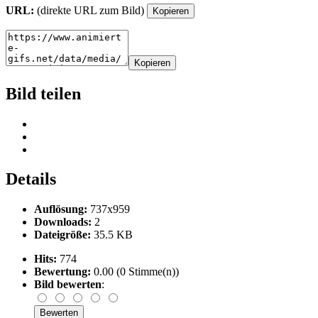
URL:
(direkte URL zum Bild)
Kopieren
Kopieren
Bild teilen
Details
Auflösung:
737x959
Downloads:
2
Dateigröße:
35.5 KB
Hits:
774
Bewertung:
0.00 (0 Stimme(n))
Bild bewerten
: