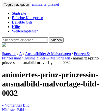
animierte-gifs.net
Toggle navigation
Startseite
Beliebte Kategorien
Beliebte Gifs
Hilfe
Weiterempfehlen
Suchen
Startseite
/
A
/
Ausmalbilder & Malvorlagen
/
Prinzen &
Prinzessinnen Ausmalbilder & Malvorlagen
/ animiertes-prinz-
prinzessin-ausmalbild-malvorlage-bild-0032
animiertes-prinz-prinzessin-
ausmalbild-malvorlage-bild-
0032
« Vorheriges Bild
Nächstes Bild »