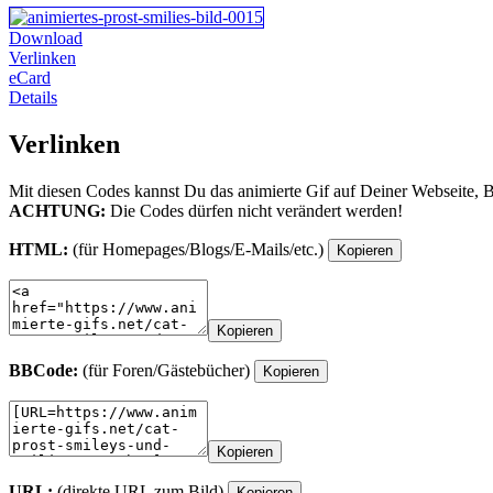
Download
Verlinken
eCard
Details
Verlinken
Mit diesen Codes kannst Du das animierte Gif auf Deiner Webseite, 
ACHTUNG:
Die Codes dürfen nicht verändert werden!
HTML:
(für Homepages/Blogs/E-Mails/etc.)
Kopieren
Kopieren
BBCode:
(für Foren/Gästebücher)
Kopieren
Kopieren
URL:
(direkte URL zum Bild)
Kopieren