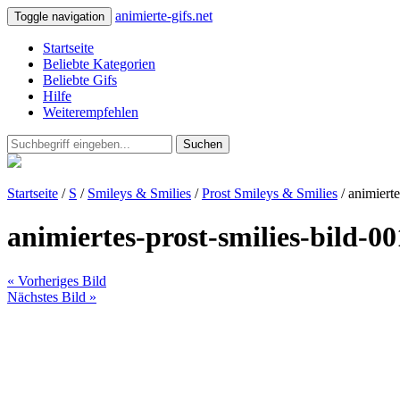
animierte-gifs.net
Toggle navigation
Startseite
Beliebte Kategorien
Beliebte Gifs
Hilfe
Weiterempfehlen
Suchen
Startseite
/
S
/
Smileys & Smilies
/
Prost Smileys & Smilies
/ animierte
animiertes-prost-smilies-bild-0
« Vorheriges Bild
Nächstes Bild »