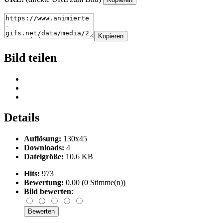
Kopieren
Bild teilen
Details
Auflösung:
130x45
Downloads:
4
Dateigröße:
10.6 KB
Hits:
973
Bewertung:
0.00 (0 Stimme(n))
Bild bewerten
: