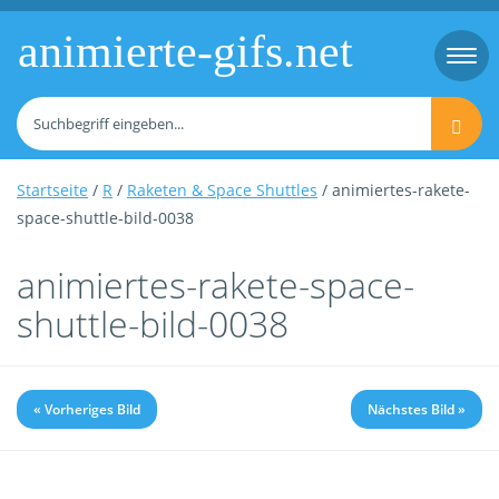
animierte-gifs.net
Togg
navi
Startseite
/
R
/
Raketen & Space Shuttles
/ animiertes-rakete-
space-shuttle-bild-0038
animiertes-rakete-space-
shuttle-bild-0038
« Vorheriges Bild
Nächstes Bild »