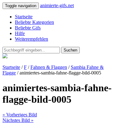
animierte-gifs.net
Toggle navigation
Startseite
Beliebte Kategorien
Beliebte Gifs
Hilfe
Weiterempfehlen
Suchen
Startseite
/
F
/
Fahnen & Flaggen
/
Sambia Fahne &
Flagge
/ animiertes-sambia-fahne-flagge-bild-0005
animiertes-sambia-fahne-
flagge-bild-0005
« Vorheriges Bild
Nächstes Bild »