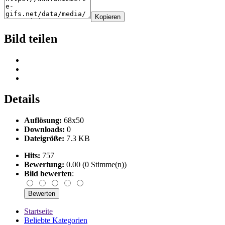
Kopieren
Bild teilen
Details
Auflösung:
68x50
Downloads:
0
Dateigröße:
7.3 KB
Hits:
757
Bewertung:
0.00 (0 Stimme(n))
Bild bewerten
:
Startseite
Beliebte Kategorien