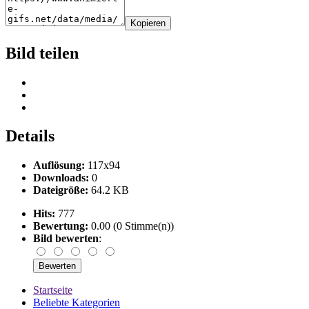
Kopieren
Bild teilen
Details
Auflösung:
117x94
Downloads:
0
Dateigröße:
64.2 KB
Hits:
777
Bewertung:
0.00 (0 Stimme(n))
Bild bewerten
:
Startseite
Beliebte Kategorien