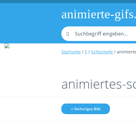
animierte-gifs
Startseite
/
S
/
Schlümpfe
/ animiert
animiertes-s
« Vorheriges Bild