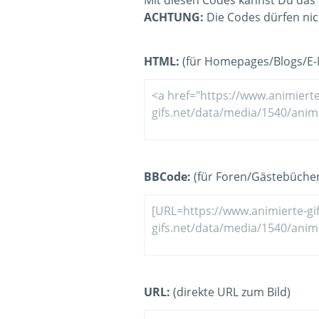
Mit diesen Codes kannst Du das 
ACHTUNG:
Die Codes dürfen nic
HTML:
(für Homepages/Blogs/E-M
BBCode:
(für Foren/Gästebücher
URL:
(direkte URL zum Bild)