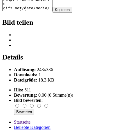
Kopieren
Bild teilen
Details
Auflösung:
243x336
Downloads:
1
Dateigröße:
18.3 KB
Hits:
511
Bewertung:
0.00 (0 Stimme(n))
Bild bewerten
:
Startseite
Beliebte Kategorien