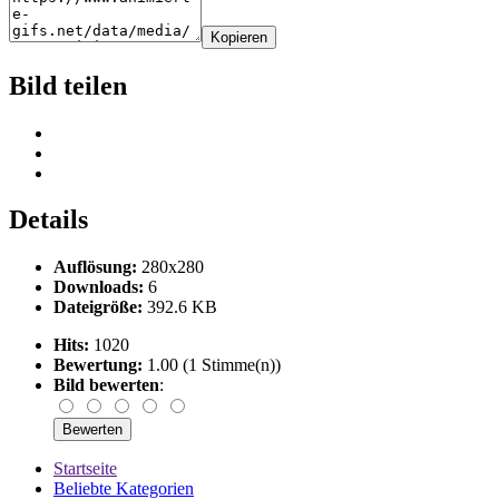
Kopieren
Bild teilen
Details
Auflösung:
280x280
Downloads:
6
Dateigröße:
392.6 KB
Hits:
1020
Bewertung:
1.00 (1 Stimme(n))
Bild bewerten
:
Startseite
Beliebte Kategorien