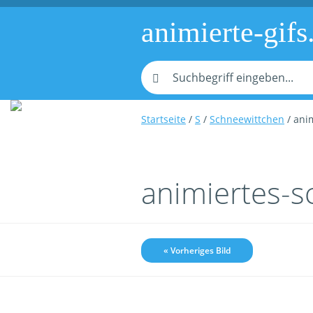
animierte-gifs
Startseite
/
S
/
Schneewittchen
/ ani
animiertes-s
« Vorheriges Bild