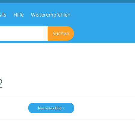
ifs
Hilfe
Weiterempfehlen
Suchen
2
Nächstes Bild »