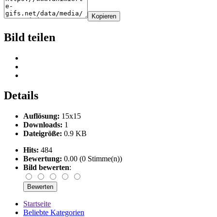
Kopieren
Bild teilen
Details
Auflösung:
15x15
Downloads:
1
Dateigröße:
0.9 KB
Hits:
484
Bewertung:
0.00 (0 Stimme(n))
Bild bewerten
:
Startseite
Beliebte Kategorien