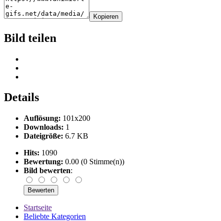
Kopieren
Bild teilen
Details
Auflösung:
101x200
Downloads:
1
Dateigröße:
6.7 KB
Hits:
1090
Bewertung:
0.00 (0 Stimme(n))
Bild bewerten
:
Startseite
Beliebte Kategorien