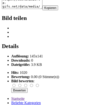
Kopieren
Bild teilen
Details
Auflösung:
145x141
Downloads:
0
Dateigröße:
3.9 KB
Hits:
1020
Bewertung:
0.00 (0 Stimme(n))
Bild bewerten
:
Startseite
Beliebte Kategorien