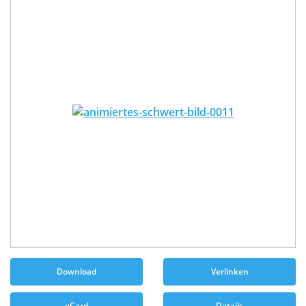
Download
Verlinken
eCard
Details