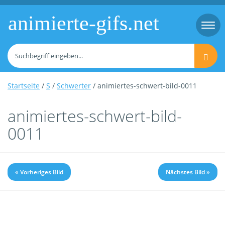
animierte-gifs.net
Togg
navi
Startseite
/
S
/
Schwerter
/ animiertes-schwert-bild-0011
animiertes-schwert-bild-
0011
« Vorheriges Bild
Nächstes Bild »