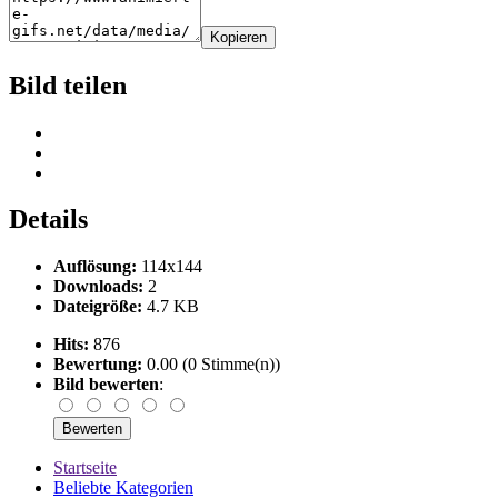
Kopieren
Bild teilen
Details
Auflösung:
114x144
Downloads:
2
Dateigröße:
4.7 KB
Hits:
876
Bewertung:
0.00 (0 Stimme(n))
Bild bewerten
:
Startseite
Beliebte Kategorien