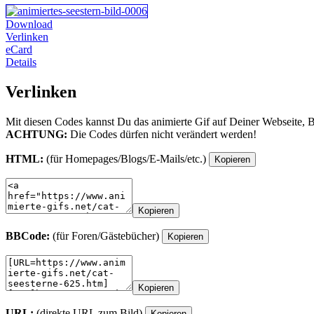
Download
Verlinken
eCard
Details
Verlinken
Mit diesen Codes kannst Du das animierte Gif auf Deiner Webseite, 
ACHTUNG:
Die Codes dürfen nicht verändert werden!
HTML:
(für Homepages/Blogs/E-Mails/etc.)
Kopieren
Kopieren
BBCode:
(für Foren/Gästebücher)
Kopieren
Kopieren
URL:
(direkte URL zum Bild)
Kopieren