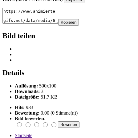
Kopieren
Bild teilen
Details
Auflösung:
500x100
Downloads:
3
Dateigröße:
51.7 KB
Hits:
983
Bewertung:
0.00 (0 Stimme(n))
Bild bewerten
:
Startseite