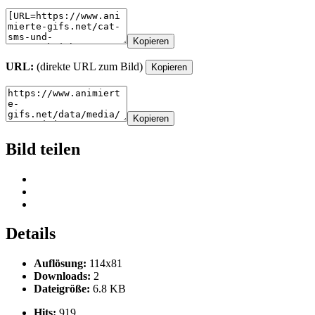
Kopieren
URL:
(direkte URL zum Bild)
Kopieren
Kopieren
Bild teilen
Details
Auflösung:
114x81
Downloads:
2
Dateigröße:
6.8 KB
Hits:
919